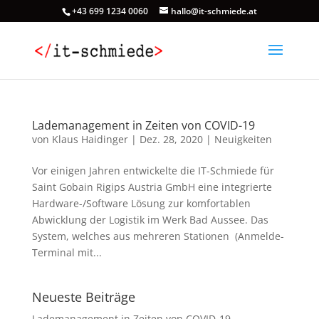
+43 699 1234 0060
hallo@it-schmiede.at
Lademanagement in Zeiten von COVID-19
von
Klaus Haidinger
|
Dez. 28, 2020
|
Neuigkeiten
Vor einigen Jahren entwickelte die IT-Schmiede für
Saint Gobain Rigips Austria GmbH eine integrierte
Hardware-/Software Lösung zur komfortablen
Abwicklung der Logistik im Werk Bad Aussee. Das
System, welches aus mehreren Stationen (Anmelde-
Terminal mit...
Neueste Beiträge
Lademanagement in Zeiten von COVID-19