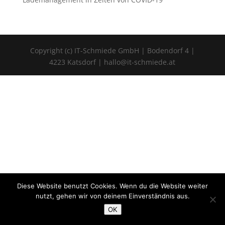
Copyright (c) IT-Schmiede GmbH | Bodendorf 4 |
4223 Katsdorf | hallo@it-schmiede.at
Diese Website benutzt Cookies. Wenn du die Website weiter
nutzt, gehen wir von deinem Einverständnis aus.
OK